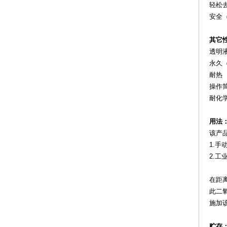
轻松
安全
其它
透明液
永久
耐热
操作
耐化
用法
该产
1.
2.
在距离
此二
施加
贮存