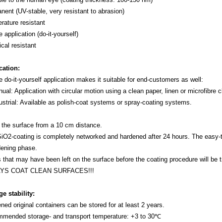
nent (UV-stable, very resistant to abrasion)
rature resistant
 application (do-it-yourself)
cal resistant
cation:
 do-it-yourself application makes it suitable for end-customers as well:
ual: Application with circular motion using a clean paper, linen or microfibre c
ustrial: Available as polish-coat systems or spray-coating systems.
 the surface from a 10 cm distance.
SiO2-coating is completely networked and hardened after 24 hours. The easy-t
dening phase.
 that may have been left on the surface before the coating procedure will be 
YS COAT CLEAN SURFACES!!!
e stability:
ned original co
ntainers can be stored for at least 2 years.
mended storage- and transport temperature: +3 to 30℃