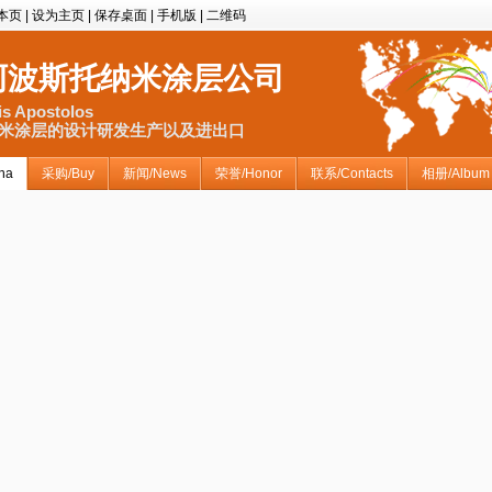
本页
|
设为主页
|
保存桌面
|
手机版
|
二维码
阿波斯托纳米涂层公司
kis Apostolos
米涂层的设计研发生产以及进出口
na
采购/Buy
新闻/News
荣誉/Honor
联系/Contacts
相册/Album