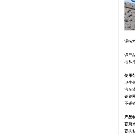
该纳
该产
地从
使用
卫生
汽车
铝轮
不锈
产品
强疏
强抗