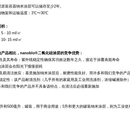
封原装容器纳米涂层可以储存至少2年。
储物架和运输温度：3℃〜30℃
面积：
 - 10 ml/㎡
0- 15 ml/㎡
产品相比，nanoblo®二氧化硅涂层的竞争优势：
久性及其寿命：紫外线稳定性确保其功效达数年之久，接近于涂覆表面寿命
他涂层会在阳光下慢慢损耗
磨及易清洁效应：基质施加纳米涂层后，耐磨性能良好。而许多和我们竞争的产
学稳定性：该产品耐清洗剂（几乎所有的家庭用及工业用洗涤剂，浓缩碱液除外
多和我们竞争的产品并不具备该特点，在清洁后必须重新施加
：
0毫升和500毫升，罐装，用于商业用途；5升和更大的罐装纳米涂层，则为工业使