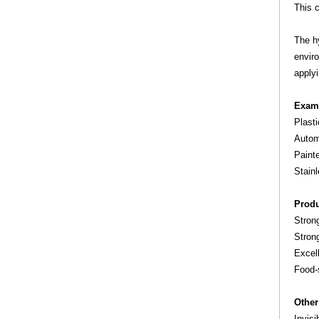
This c
The hy
enviro
applyi
Examp
Plasti
Autom
Paint
Stainl
Produ
Stron
Strong
Excel
Food-s
Other
Invis