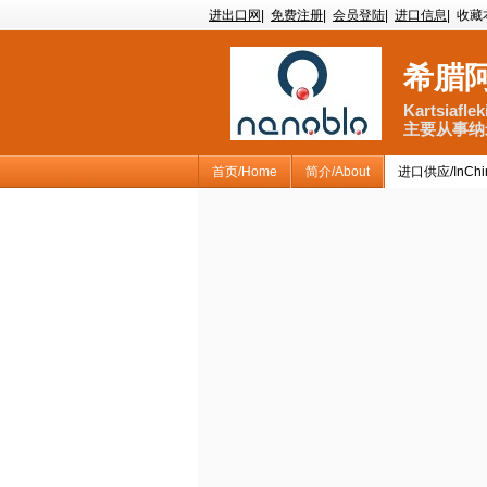
进出口网
|
免费注册
|
会员登陆
|
进口信息
|
收藏
希腊
Kartsiafle
主要从事纳
首页/Home
简介/About
进口供应/InChi