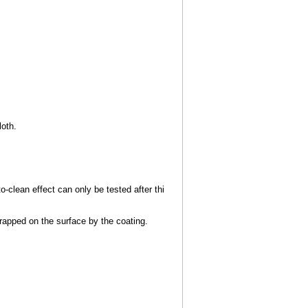
loth.
o-clean effect can o
nly be tested after thi
trapped on the surface by the coating.