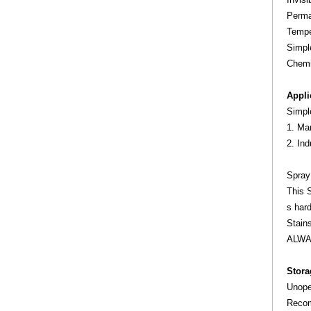
Perma
Tempe
Simple
Chemi
Appli
Simple
1. Man
2. Ind
Spray
This 
s har
Stains
ALWA
Storag
Unope
Recom