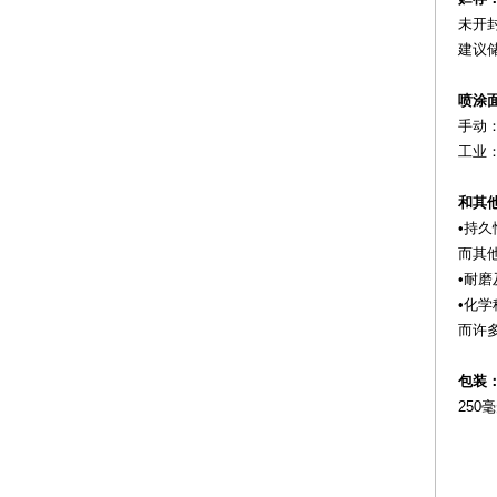
未开
建议
喷涂
手动：5
工业：1
和其他
•持
而其
•耐
•化
而许
包装
25