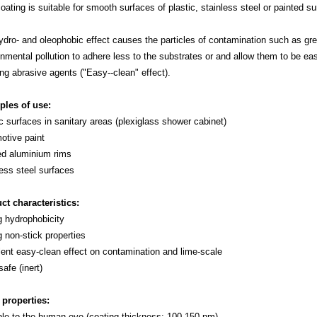
oating is suitable for smooth surfaces of plastic, stainless steel or painted su
dro- and oleophobic effect causes the particles of co
ntamination such as gre
nmental pollution to adhere less to the substrates or and allow them to be eas
ng abrasive agents ("Easy--clean" effect).
les of use:
c surfaces in sanitary areas (plexiglass shower cabinet)
otive paint
ed aluminium rims
ess steel surfaces
ct characteristics:
g hydrophobicity
 non-stick properties
lent easy-clean effect on co
ntamination and lime-scale
afe (inert)
 properties:
ible to the human eye (coating thickness: 100-150 nm)