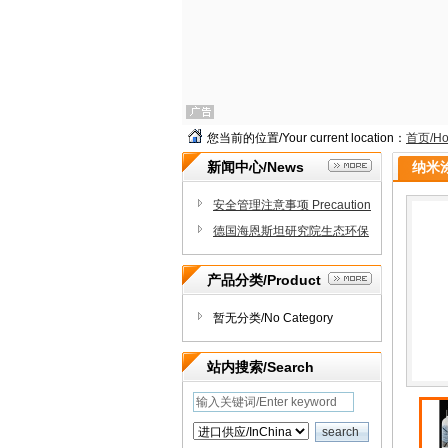
您当前的位置/Your current location：
首页/H
新闻中心/News
纳米涂
安全管理注意事项 Precaution
s for safe handling
德国海恩斯坦研究院生态环保
认证ECO-Passport certificate
产品分类/Product
暂无分类/No Category
站内搜索/Search