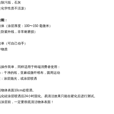
去除污垢，石灰
（化学性质不活泼）
性能：
体（涂层厚度：100〜150 毫微米）
（防紫外线，非常耐磨损）
简单（可自己动手）
学物质
：
品操作简单，同样适用于终端消费者使用：
手动：干净的纸，亚麻或微纤维布，圆周运动
工业：涂层抛光，或涂层喷洒
物体表面10cm处喷洒。
氧化硅涂层喷洒后24小时固化。易清洁效果只能在硬化后进行测试。
该涂层前，一定要彻底清洁物体表面！
：